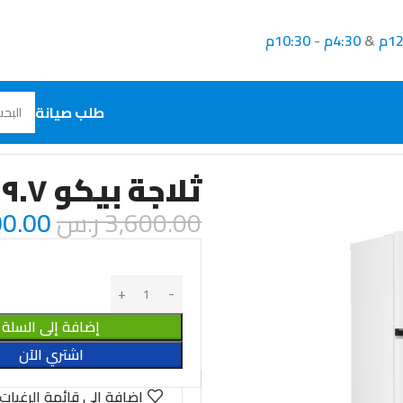
1م
&
4:30م
-
10:30م
طلب صيانة
ثلاجة بيكو ١٩.٧ قدم ابيض
3,600.00
ر.س
00.00
إضافة إلى السلة
اشتري الآن
إضافة الى قائمة الرغبات