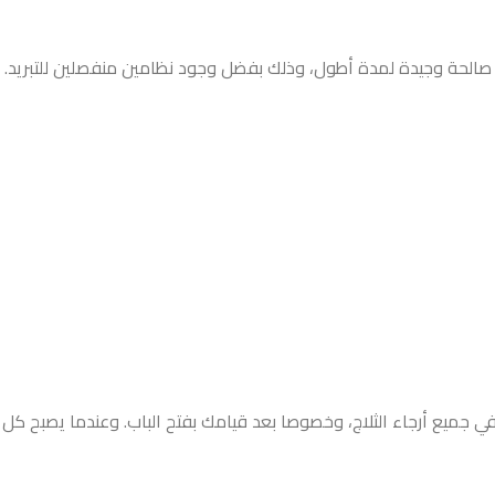
حة وجيدة لمدة أطول، وذلك بفضل وجود نظامين منفصلين للتبريد. كما ي
جميع أرجاء الثلاج، وخصوصا بعد قيامك بفتح الباب. وعندما يصبح كل ج