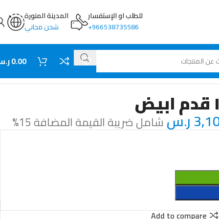
للطلب او الإستفسار
المدينة المنورة
966538735586+
شحن مجاني
0.00
ر.
3,1
ر.س
شامل ضريبة القيمة المضافة 15%
Add to compare