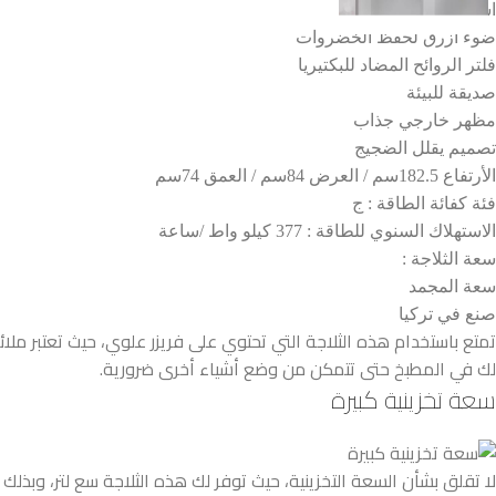
استهلاك موفر للطاقة
ضوء ازرق لحفظ الخضروات
فلتر الروائح المضاد للبكتيريا
صديقة للبيئة
مظهر خارجي جذاب
تصميم يقلل الضجيج
الأرتفاع 182.5سم / العرض 84سم / العمق 74سم
فئة كفائة الطاقة : ج
الاستهلاك السنوي للطاقة : 377 كيلو واط /ساعة
سعة الثلاجة :
سعة المجمد
صنع في تركيا
تمتع باستخدام هذه الثلاجة التي تحتوي على فريزر علوي، حيث تعتبر م
لك في المطبخ حتى تتمكن من وضع أشياء أخرى ضرورية.
سعة تخزينية كبيرة
لا تقلق بشأن السعة التخزينية، حيث توفر لك هذه الثلاجة سع لتر، وبذ