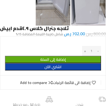
ثلاجه جنرال كلاس ٤.٩قدم ابيض
800.00
ر.س
702.00
ر.س
شامل ضريبة القيمة المضافة 15%
إضافة إلى السلة
اشتري الآن
إضافة الى قائمة الرغبات
Add to compare
شحن
راحة البال مع خدماتنا