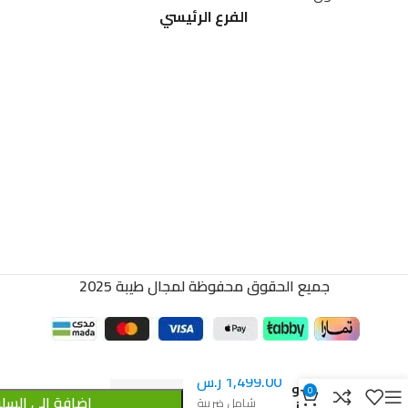
الفرع الرئيسي
جميع الحقوق محفوظة لمجال طيبة 2025
1,700.00
ر.س
سطح
1,499.00
ر.س
كتشن برو
0
إضافة إلى السل
شامل ضريبة
90*60 غاز