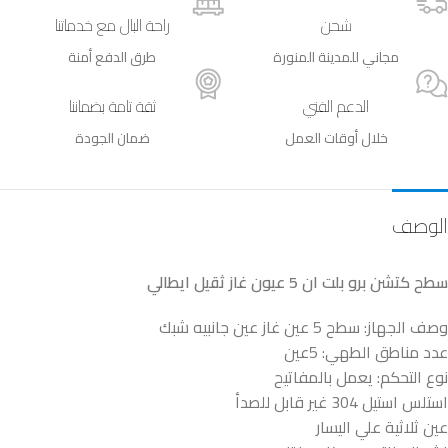
شحن
راحة البال مع خدماتنا
مجاني للمدينة المنورة
طرق الدفع أمنة
الدعم الفني
ثقة تامة بضماننا
خلال أوقات العمل
ضمان الجودة
الوصف
سطح كتشن برو بلت ان 5 عيون غاز ثقيل ايطالي
وصف الجهاز: سطح 5 عين غاز عين جانبيه شبك
عدد مناطق الطهي: 5عين
نوع التحكم: يعمل بالمفاتيح
استلس استيل 304 غير قابل للصدأ
عين ثلاثية علي اليسار