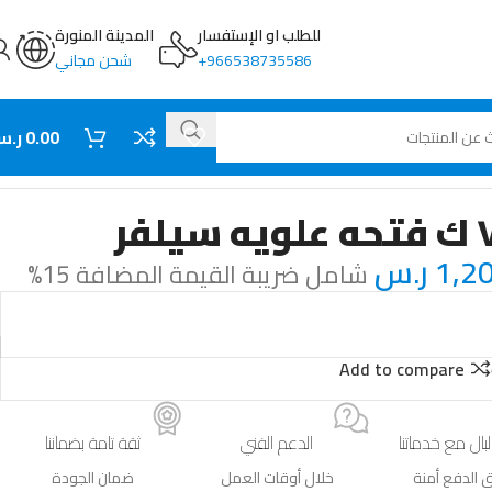
للطلب او الإستفسار
المدينة المنورة
966538735586+
شحن مجاني
0.00
ر.
1,2
ر.س
شامل ضريبة القيمة المضافة 15%
Add to compare
لبال مع خدماتنا
الدعم الفني
ثقة تامة بضماننا
 الدفع أمنة
خلال أوقات العمل
ضمان الجودة