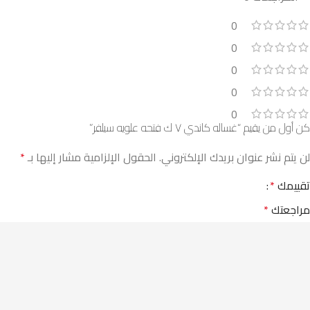
0
0
0
0
0
كن أول من يقيم “غساله كاندي ٧ ك فتحه علويه سيلفر”
لن يتم نشر عنوان بريدك الإلكتروني.
الحقول الإلزامية مشار إليها بـ
*
تقييمك
*
مراجعتك
*