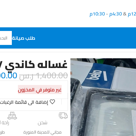
1م
&
4:30م
-
10:30م
طلب صيانة
غساله كاندي ٧ ك فتحه علويه سيلفر
1,400.00
ر.س
00.00
غير متوفر في المخزون
إضافة الى قائمة الرغبات
شحن
راحة ا
مجاني للمدينة المنورة
طرق