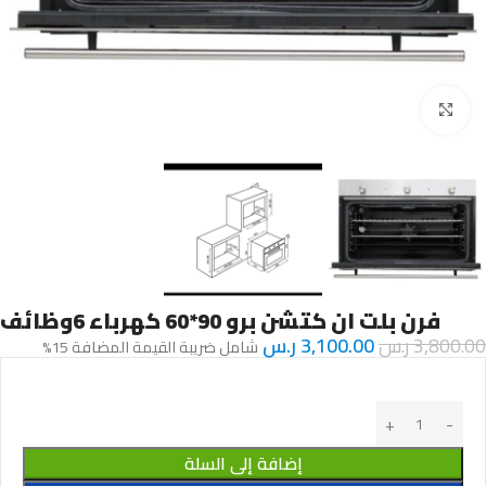
Click to enlarge
فرن بلت ان كتشن برو 90*60 كهرباء 6وظائف
3,800.00
ر.س
3,100.00
ر.س
شامل ضريبة القيمة المضافة 15%
إضافة إلى السلة