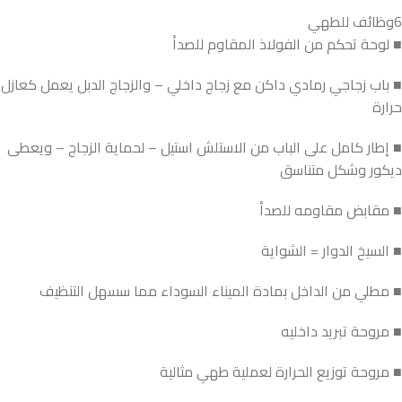
6وظائف للطهي
■ لوحة تحكم من الفولاذ المقاوم للصدأ
■ باب زجاجي رمادي داكن مع زجاج داخلي – والزجاج الدبل يعمل كعازل
حرارة
■ إطار كامل على الباب من الاستلش استيل – لحماية الزجاج – ويعطى
ديكور وشكل متناسق
■ مقابض مقاومه للصدأ
■ السيخ الدوار = الشواية
■ مطلي من الداخل بمادة الميناء السوداء مما سسهل التنظيف
■ مروحة تبريد داخليه
■ مروحة توزيع الحرارة لعملية طهي مثالية