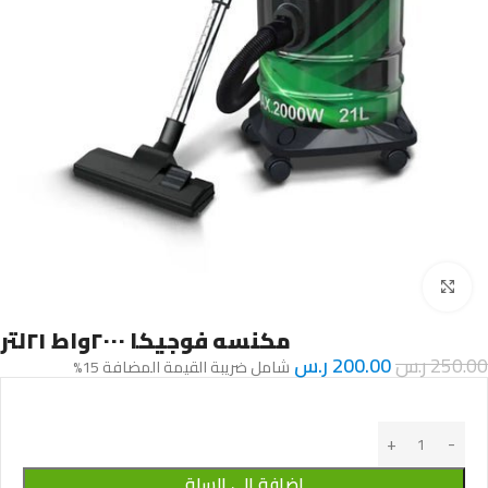
Click to enlarge
مكنسه فوجيكا ٢٠٠٠واط ٢١لتر
250.00
ر.س
200.00
ر.س
شامل ضريبة القيمة المضافة 15%
إضافة إلى السلة