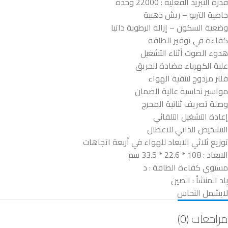
قدرة التبريد الفعلية : 22000 وحدة
خاصية التربو – ريش ذهبية
وضعية السكون – إزالة الرطوبة ذاتيا
كفاءة في توفير الطاقة
هدوء الصوت أثناء التشغيل
علبة الكهرباء مضادة للحريق
فلتر مزدوج لتنقية الهواء
مواسير نحاسية عالية الضمان
وصلة تصريف ثنائية المخرج
إعادة التشغيل التلقائي
التشخيص الذاتي للاعطال
توزيع ثلاثي الابعاد للهواء في أربعة اتجاهات
الابعاد : 108 * 22.6 * 33.5 سم
مستوي كفاءة الطاقة : د
بلد المنشأ : الصين
لايشمل النحاس
مراجعات (0)