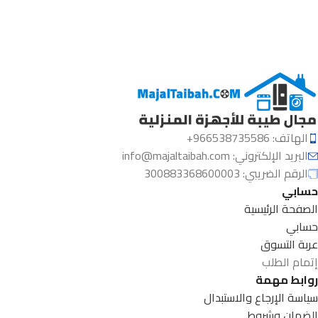
الهاتف: 966538735586+
البريد الإلكتروني:
info@majaltaibah.com
الرقم الضريبي: 300883368600003
حسابي
الصفحة الرئيسية
حسابي
عربة التسوق
إتمام الطلب
روابط مهمة
سياسة الإرجاع والاستبدال
الضمان وشروط