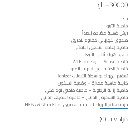
30000– بارد :
بارد
خاصية التربو
ريش ذهبية مضادة للصدأ
صندوق كهربائي مقاوم للحريق
خاصية إعادة التشغيل التلقائي
تدفق هواء ثلاثي الأبعاد
خاصية I Sense – وظيفة WI FI
خاصية الكشف عن تسريب المبرد
تعقيم الهواء بواسطة الأيونات Ionizer
كابينة ماسية مميزة – وضعية السكون
خاصية إزالة الرطوبة – خاصية منحني نوم ذكي
خاصية التشخيص الذاتي – خاصية التنظيف الذاتي
حزمة فلاتر الهواء للحماية القصوي HEPA & Ultra Filter
مراجعات (0)