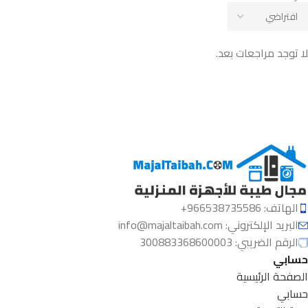
لا توجد مراجعات بعد.
الهاتف: 966538735586+
البريد الإلكتروني:
info@majaltaibah.com
الرقم الضريبي: 300883368600003
حسابي
الصفحة الرئيسية
حسابي